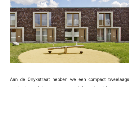
Aan de Onyxstraat hebben we een compact tweelaags
woningbouwblok met een informele binnenstraat
ontworpen. De binnenstraat voorkomt dat rondom het
gebouw auto’s het straatbeeld bepalen. Het bouwblok is
90 graden gedraaid, zodat één van de beide voorkanten
aansluit op een groen speeltuinparkje. De woningen
hebben ieder een eigen betonnen kozijnframe die de